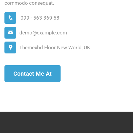
commodo consequat.
099 - 563 369 58
demo@example.com
Themexbd Floor New World, UK.
Contact Me At